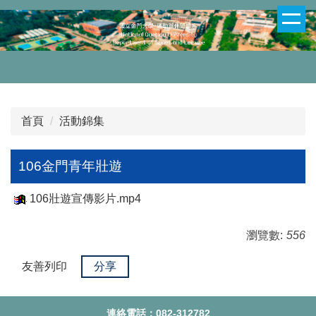
跳
到
主
要
內
容
區
首頁
活動錦集
106金門青年壯遊
106壯遊宣傳影片.mp4
瀏覽數:
556
友善列印
分享
連絡電話：
082-312782