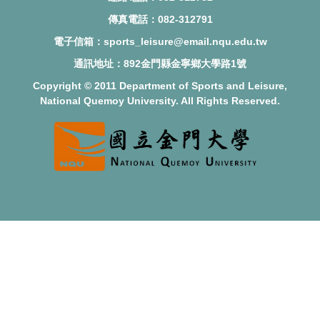
傳真電話：
082-312791
電子信箱：sports_leisure@email.nqu.edu.tw
通訊地址：892金門縣金寧鄉大學路1號
Copyright © 2011 Department of Sports and Leisure,
National Quemoy University. All Rights Reserved.